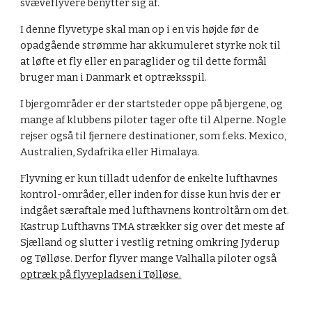
svæveflyvere benytter sig af.
I denne flyvetype skal man op i en vis højde før de
opadgående strømme har akkumuleret styrke nok til
at løfte et fly eller en paraglider og til dette formål
bruger man i Danmark et optræksspil.
I bjergområder er der startsteder oppe på bjergene, og
mange af klubbens piloter tager ofte til Alperne. Nogle
rejser også til fjernere destinationer, som f.eks. Mexico,
Australien, Sydafrika eller Himalaya.
Flyvning er kun tilladt udenfor de enkelte lufthavnes
kontrol-områder, eller inden for disse kun hvis der er
indgået særaftale med lufthavnens kontroltårn om det.
Kastrup Lufthavns TMA strækker sig over det meste af
Sjælland og slutter i vestlig retning omkring Jyderup
og Tølløse. Derfor flyver mange Valhalla piloter også
optræk på flyvepladsen i Tølløse.